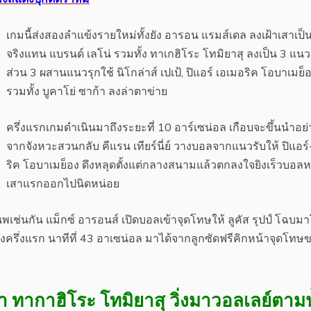
เกมนี้ส่งสองลำแข้งรายใหม่ทั้งยัง อารอน แรมส์เดล ลงเฝ้าเสาเป็น
จริงแทน แบรนด์ เลโน่ รวมทั้ง ทาเกฮิโระ โทมิยาสุ ลงเป็น 3 แนว
ส่วน 3 ผสานแนวรุกใช้ นิโกล่าส์ เปเป้, ปิแอร์ เอเมอริค โอบาเมย็
รวมทั้ง บูคาโย่ ซาก้า ลงล่าตาข่าย
ครึ่งแรกเกมดำเนินมาถึงระยะที่ 10 อาร์เซน่อล เกือบจะขึ้นนำอย่
จากจังหวะสวนกลับ คีแรน เทียร์นี่ย์ วางบอลจากแนวรับให้ ปิแอร์
ริค โอบาเมย็อง ดึงหลุดตั้งแต่กลางสนามแล้วตกลงใจยิงเร็วบอลห
เสาแรกออกไปนิดหน่อย
พเช่นกัน แม็กซ์ อารอนส์ เปิดบอลเข้าจุดโทษให้ ลูคัส รุปป์ โฉบม
รึ่งแรก นาทีที่ 43 อาเซน่อล มาได้จากลูกซัดฟรีคิกหน้าจุดโทษข
นำ ทากาฮิโระ โทมิยาสุ วิ่งมาวอลเลย์ตาม