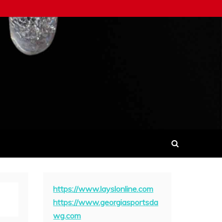
https://www.layslonline.com
https://www.georgiasportsda
wg.com