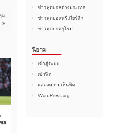
ข่าวฟุตบอลต่างประเทศ
ุ่ม
ข่าวฟุตบอลพรีเมียร์ลีก
ข่าวฟุตบอลยุโรป
นิยาม
เข้าสู่ระบบ
เข้าฟีด
แสดงความเห็นฟีด
WordPress.org
จ
เซส