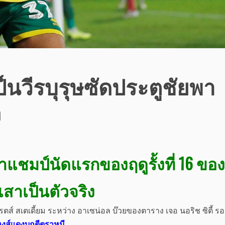
็นวีรบุรุษซัดประตูชัยพา
ด
าแชมป์นัดแรกของฤดูรั้งที่ 16 ของ
สาเป็นตัวจริง
เรตส์ สเตเดี้ยม ระหว่าง อาเซน่อล บ๊วยของตาราง เจอ นอริช ซิตี้ รอ
งส์แดงบุกตีตราหมี