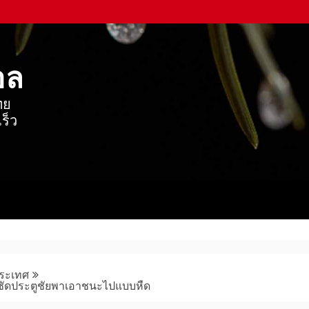
อล
ทย
ร็ว
ประเทศ
ุษซัดประตูชัยพาเอาชนะไปแบบหืด