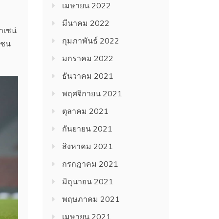
เมษายน 2022
มีนาคม 2022
าเซน่
กุมภาพันธ์ 2022
ไปชน
มกราคม 2022
ธันวาคม 2021
พฤศจิกายน 2021
ตุลาคม 2021
กันยายน 2021
สิงหาคม 2021
กรกฎาคม 2021
มิถุนายน 2021
พฤษภาคม 2021
เมษายน 2021