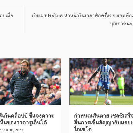
บเมื่อ
เปิดเผยประโยค หัวหน้าในเวลาพักครึ่งของเกมที่กล
บุกเอาชนะ
ร์เก้นคล็อปป์ ชี้แจงความ
กำหนดเส้นตาย เชลซีเสร็
เห็นของวาตารูเอ็นโด้
สิ้นการเซ็นสัญญากับมอย
ไกเซโด
นยายน 30, 2023