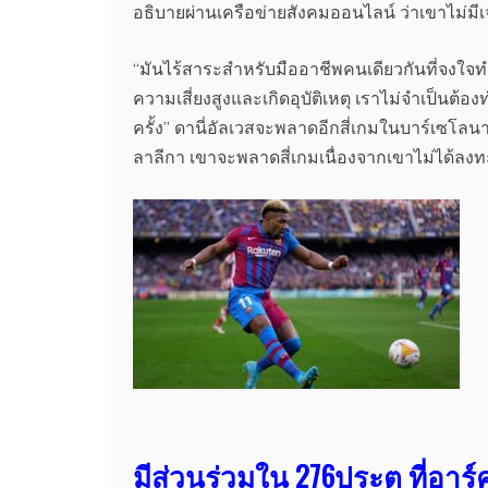
อธิบายผ่านเครือข่ายสังคมออนไลน์ ว่าเขาไม่
“มันไร้สาระสำหรับมืออาชีพคนเดียวกันที่จงใจทำ
ความเสี่ยงสูงและเกิดอุบัติเหตุ เราไม่จำเป็นต
ครั้ง” ดานี่อัลเวสจะพลาดอีกสี่เกมในบาร์เซโ
ลาลีกา เขาจะพลาดสี่เกมเนื่องจากเขาไม่ได้ลงท
มีส่วนร่วมใน 276ประตู ที่อาร์