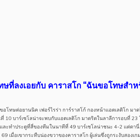
โทษที่ลงเอยกับ คาราสโก “ฉันขอโทษสำหร
ขอโทษต่อยานนิค เฟอร์ไรร่า การ์ราสโก้ กองหน้าแอตเลติโก มาด
นที่ 10 บาร์เซโลน่าจะพบกับแอตเลติโก มาดริดในลาลีการอบที่ 23 
 10 และทำประตูที่สี่ของทีมในนาทีที่ 49 บาร์เซโลน่าชนะ 4-2 แต่ดานี่
 69 เมื่อเขากระทืบน่องขวาของคาราสโก ผู้เล่นซึ่งถูกระงับสองเก