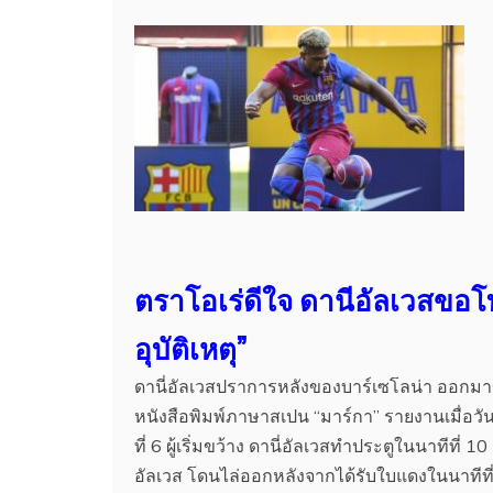
ตราโอเร่ดีใจ ดานีอัลเวสขอ
อุบัติเหตุ”
ดานี่อัลเวสปราการหลังของบาร์เซโลน่า ออกมา
หนังสือพิมพ์ภาษาสเปน “มาร์กา” รายงานเมื่อวั
ที่ 6 ผู้เริ่มขว้าง ดานี่อัลเวสทำประตูในนาทีที่
อัลเวส โดนไล่ออกหลังจากได้รับใบแดงในนาทีที่