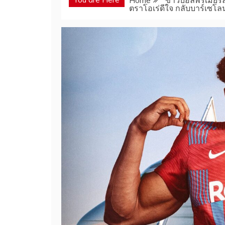
Home
ข่าวบอลพรีเมียร์ล
ตราโอเร่ดีใจ กลับบาร์เซโลน่