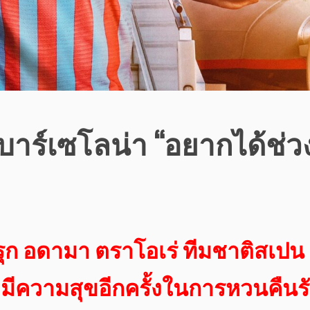
บาร์เซโลน่า “อยากได้ช่ว
วรุก อดามา ตราโอเร่ ทีมชาติสเปน
มีความสุขอีกครั้งในการหวนคืนรั