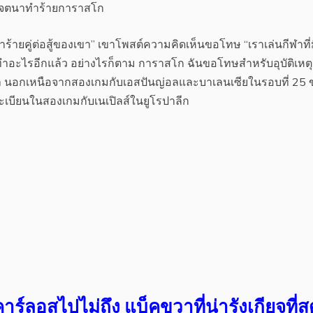
มีเจตนาทำร้ายการาสโก
ร้ายคู่ต่อสู้ของเขา” เขาโพสต์ความคิดเห็นขอโทษ “เราเล่นกีฬาที่
้องทำอะไรอีกแล้ว อย่างไรก็ตาม การาสโก ฉันขอโทษสำหรับอุบัติเหตุ
ลนา นอกเหนือจากสองเกมกับเอสปันญ่อลและบาเลนเซียในรอบที่ 25 
ะเบียนในสองเกมกับเนเปิลส์ในยูโรปาลีก
คาร์ลอสไปไม่ถึง แบ็คขวาที่น่ารังเกียจที่ส