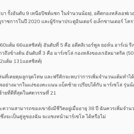
า รั้งอันดับ 9 เหนือปิชต์แชก ในจำนวนน้อย), อดีตกองหลังเอฟเวอ
อายุราชการในปี 2020 และผู้รักษาประตูอินเตอร์ อเล็กซานเดอร์ โค
(60แต้ม 66แอสซิสต์) อันดับที่ 5 คือ อดีตลิเวอร์พูล ยอห์น อาร์เน่ รีเ
่าวถึงข้างต้น อันดับที่ 3 คือ มาร์เซโล่ กองหลังของเรอัลมาดริด (50
32แต้ม 131แอสซิสต์)
ล่นที่เคยคุมลูกจุดโทษ และฟรีคิกจะพบว่าการเพิ่มจำนวนแต้มทำได้
จอย่างมากในแง่ของคะแนน แบ็คซ้าย เปรียบได้กับ มาร์เซโล่ รุ่นน้
้ายที่ดีที่สุดในศตวรรษที่ 21
ความสามารถของเขายังมีชีวิตอยู่เมื่ออายุ 38 ปี ฉันควรเพิ่มจำนว
ึ่งจะเป็นคู่หูของฉัน จะแซงหน้ามาร์เซโล ได้หรือไม่