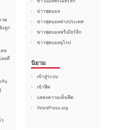
ข่าวบอลพรีเมียร์ลีก
ข่าวฟุตบอล
นภาพ
ข่าวฟุตบอลต่างประเทศ
ยิงลูก
ข่าวฟุตบอลพรีเมียร์ลีก
ข่าวฟุตบอลยุโรป
วเลข
ดยที่
นิยาม
เข้าสู่ระบบ
กกับ
เข้าฟีด
ู
แสดงความเห็นฟีด
WordPress.org
้ว