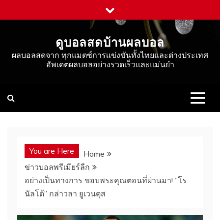
Skip
to
content
ดูบอลสดบ้านผลบอล
ผลบอลสดจาก ทุกแมตซ์การเเข่งขันทั้งไทยและต่างประเทศ
อัพเดตผลบอลอย่างรวดเร็วและแม่นยำ
You are Here
Home
ข่าวบอลพรีเมียร์ลีก
อย่างเป็นทางการ ขอบพระคุณตอนที่ผ่านมา! “โร
นัลโด้” กล่าวลา ยูเวนตุส