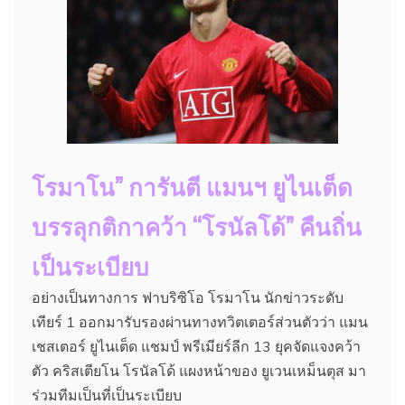
โรมาโน” การันตี แมนฯ ยูไนเต็ด
บรรลุกติกาคว้า “โรนัลโด้” คืนถิ่น
เป็นระเบียบ
อย่างเป็นทางการ ฟาบริซิโอ โรมาโน นักข่าวระดับ
เทียร์ 1 ออกมารับรองผ่านทางทวิตเตอร์ส่วนตัวว่า แมน
เชสเตอร์ ยูไนเต็ด แชมป์ พรีเมียร์ลีก 13 ยุคจัดแจงคว้า
ตัว คริสเตียโน โรนัลโด้ แผงหน้าของ ยูเวนเหม็นตุส มา
ร่วมทีมเป็นที่เป็นระเบียบ