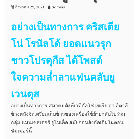
สิงหาคม 29, 2021
admins
อย่างเป็นทางการ คริสเตีย
โน่ โรนัลโด้ ยอดแนวรุก
ชาวโปรตุกีส ได้โพสต์
ใจความล่ำลาแฟนคลับยู
เวนตุส
อย่างเป็นทางการ สมาคมดังที่เวทีกัลโช่ เซเรีย อา อิตาลี
ข้างหลังจัดเตรียมเก็บข้าวของเครื่องใช้ย้ายกลับไปร่วม
กลุ่ม แมนเชสเตอร์ ยูไนเต็ด สมัยก่อนสังกัดเดิมในตอน
ซัมเมอร์นี้