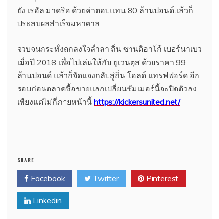
ยัง เรอัล มาดริด ด้วยค่าตอบแทน 80 ล้านปอนด์แล้วก็
ประสบผลสำเร็จมหาศาล
จวบจนกระทั่งตกลงใจล่ำลา ถิ่น ซานติอาโก้ เบอร์นาเบว
เมื่อปี 2018 เพื่อไปเล่นให้กับ ยูเวนตุส ด้วยราคา 99
ล้านปอนด์ แล้วก็จัดแจงกลับสู่ถิ่น โอลด์ แทรฟฟอร์ด อีก
รอบก่อนตลาดซื้อขายแลกเปลี่ยนซัมเมอร์นี้จะปิดตัวลง
เพียงแต่ไม่กี่ภายหน้านี้
https://kickersunited.net/
SHARE
Facebook
Twitter
Pinterest
Linkedin