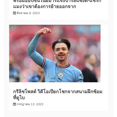
แมงว่าเขาต้องการย้ายออกจาก
สิงหาคม 8, 2023
กรีลิชโพสต์ วิดีโอเปียกโชกจากสนามฝึกซ้อม
ที่ดูไบ
กรกฎาคม 13, 2023