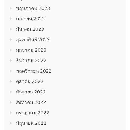
พฤษภาคม 2023
เมษายน 2023
มีนาคม 2023
กุมภาพันธ์ 2023
มกราคม 2023
ธันวาคม 2022
พฤศจิกายน 2022
ตุลาคม 2022
กันยายน 2022
สิงหาคม 2022
กรกฎาคม 2022
มิถุนายน 2022