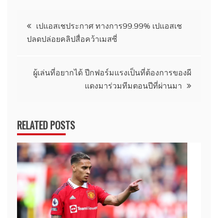
แนะแนว
เปแอสเชประกาศ ทางการ99.99% เปแอสเช
ปลดปล่อยคลิปสื่อคว้าเมสซี่
เรื่อง
ผู้เล่นที่อยากได้ ปีกฟอร์มแรงเป็นที่ต้องการของผี
แดงมาร่วมทีมตอนปีที่ผ่านมา
RELATED POSTS