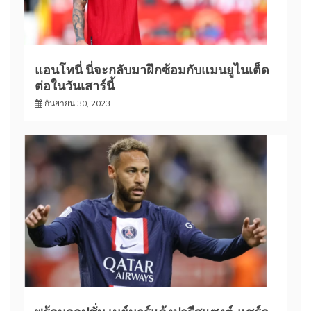
แอนโทนี่ นี่จะกลับมาฝึกซ้อมกับแมนยูไนเต็ด
ต่อในวันเสาร์นี้
กันยายน 30, 2023
พร้อมออปชั่น เนย์มาร์แจ้งปารีสแซงต์-แชร์ก