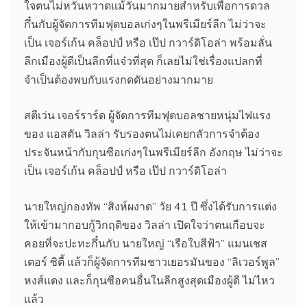
ใจตนไม่หวั่นหวาดแม้วันมากมายสำหรับเพื่อการดวล
กึ๋นกับผู้จัดการทีมฟุตบอลเก่งๆในพรีเมียร์ลีก ไม่ว่าจะ
เป็น เจอร์เก้น คล็อปป์ หรือ เป๊ป กวาร์ดิโอล่า พร้อมลั่น
ลีกเมืองผู้ดีเป็นลีกที่แจ๋วที่สุด ก็เลยไม่ใช่เรื่องแปลกที่
จำเป็นต้องพบกับแรงกดดันอย่างมากมาย
สตีเว่น เจอร์ราร์ด ผู้จัดการทีมฟุตบอลชายหนุ่มไฟแรง
ของ แอสตัน วิลล่า รับรองตนไม่เคยกลัวการจำต้อง
ประจันหน้ากับกุนซือเก่งๆในพรีเมียร์ลีก อังกฤษ ไม่ว่าจะ
เป็น เจอร์เก้น คล็อปป์ หรือ เป๊ป กวาร์ดิโอล่า
นายใหญ่กองทัพ “สิงห์ผงาด” วัย 41 ปี ซึ่งได้รับการแต่ง
ให้เข้ามากอบกู้วิกฤติของ วิลล่า เปิดใจว่าตนเกือบจะ
คอยที่จะปะทะกึ๋นกับ นายใหญ่ “เรือใบสีฟ้า” แมนเชส
เตอร์ ซิตี้ แล้วก็ผู้จัดการทีมชาวเยอรมันของ “ลิเวอร์พูล”
หงส์แดง และก็กุนซือคนอื่นในลีกสูงสุดเมืองผู้ดี ไม่ไหว
แล้ว