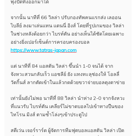
พุ่งปัดทิ้งออกมาได้
จากนั้น นาทีที่ 66 วิลล่า ปรับกองทัพคนแรกส่ง เลออน
ไบลีย์ ลงมาเล่นแทน แดนนี่ อิงส์ โดยที่รูปเกมของ วิลล่า
ในช่วงหลังด้อยกว่า ไบรท์ตัน อย่างเห็นได้ชัดโดยเฉพาะ
อย่างยิ่งเปอร์เซ็นต์การครอบครองบอล
https://www.tatras-japan.com
แต่ นาทีที่ 84 แอสตัน วิลล่า ขึ้นนำ 1-0 จนได้ จาก
จังหวะสวนกลับเร็ว แอชลีย์ ยัง แทงทะลุช่องให้ โอลลี่
วัตกิ้นส์ ลากตัดเข้าในแล้วกดด้วยขวาจ่ายบอลตุงตาข่าย
เท่านั้นยังไม่พอ นาทีที่ 88 วิลล่า นำห่าง 2-0 จากจังหวะ
ที่แนวรับ ไบรท์ตัน เคลียร์ไม่ขาดบอลไปเข้าทางปืนของ
ไทโรน มิงส์ ตามซ้ำโล่งๆเข้าประตูไป
สตีเว่น เจอร์ราร์ด ผู้จัดการทีมฟุตบอลแอสตัน วิลล่า เปิด