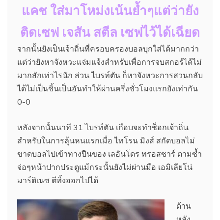
แคช ใส่มาโหม่งเน้นย้ำๆแต่ว่ายัง
ติดเซฟ เจสัน สตีล เซฟไว้ได้เฉียด
จากนั้นยังเป็นเจ้าถิ่นที่ครอบครองบอลบุกใส่ได้มากกว่า
แต่ว่ายังหาจังหวะแจ่มแจ้งสำหรับเพื่อการจบสกอร์ได้ไม่
มากสักเท่าไรนัก ส่วน ไบรท์ตัน ก็หาจังหวะการสวนกลับ
ได้ไม่เป็นชิ้นเป็นอันทำให้ผ่านครึ่งชั่วโมงแรกยังเท่ากัน
0-0
หลังจากนั้นนาที 31 ไบรท์ตัน เกือบจะทำช็อกเจ้าถิ่น
สำหรับในการลุ้นหนแรกเมื่อ ไทโรน มิงส์ สกัดบอลไม่
ขาดบอลไปเข้าทางปืนของ เลอันโดร ทรอสซาร์ ตามซ้ำ
จ่อๆหน้าปากประตูแม้กระนั้นยังไม่ผ่านมือ เอมิเลียโน่
มาร์ติเนซ ตีทิ้งออกไปได้
ด้าน
หลัง