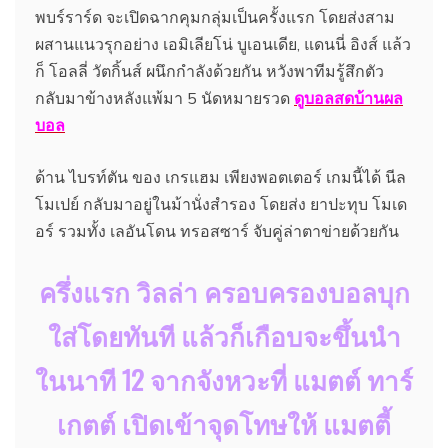
พบร์ราร์ด จะเปิดฉากคุมกลุ่มเป็นครั้งแรก โดยส่งสาม
ผสานแนวรุกอย่าง เอมิเลียโน่ บูเอนเดีย, แดนนี่ อิงส์ แล้ว
ก็ โอลลี่ วัตกิ้นส์ ผนึกกำลังด้วยกัน หวังพาทีมรู้สึกตัว
กลับมาข้างหลังแพ้มา 5 นัดหมายรวด
ดูบอลสดบ้านผล
บอล
ด้าน ไบรท์ตัน ของ เกรแฮม เพียงพอตเตอร์ เกมนี้ได้ นีล
โมเปย์ กลับมาอยู่ในม้านั่งสำรอง โดยส่ง ยาปะทุบ โมเด
อร์ รวมทั้ง เลอันโดน ทรอสซาร์ จับคู่ล่าตาข่ายด้วยกัน
ครึ่งแรก วิลล่า ครอบครองบอลบุก
ใส่โดยทันที แล้วก็เกือบจะขึ้นนำ
ในนาที 12 จากจังหวะที่ แมตต์ ทาร์
เกตต์ เปิดเข้าจุดโทษให้ แมตตี้