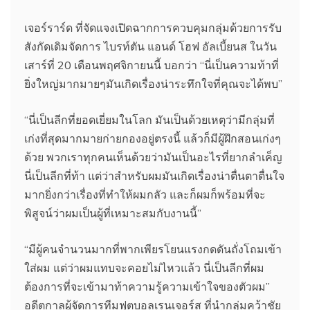
เจอร์ราร์ด ที่จัดแจงเปิดฉากการควบคุมกลุ่มด้วยการรับ
สังกัดเดิมจัดการ ไบรท์ตัน แอนด์ โฮฟ อัลเบี้ยนส ในวัน
เสาร์ที่ 20 เดือนพฤศจิกายนนี้ บอกว่า “นี่เป็นความท้าที่
ยิ่งใหญ่มากมายๆมันเกิดเรื่องน่าระทึกใจที่คุณจะได้พบ”
“นี่เป็นลีกที่ยอดเยี่ยมในโลก มันเป็นด้วยเหตุว่ามีกลุ่มที่
เก่งที่สุดมากมายก่ายกองอยู่ตรงนี้ แล้วก็มีผู้ฝึกสอนเก่งๆ
ด้วย พวกเราทุกคนเห็นด้วยว่ามันเป็นอะไรที่ยากลำเค็ญ
นี่เป็นลีกที่ท้า แต่ว่าสำหรับผมมันเกิดเรื่องน่าตื่นตาตื่นใจ
มากยิ่งกว่าเรื่องที่ทำให้ผมกลัว และก็ผมก็พร้อมที่จะ
พิสูจน์ว่าผมเป็นผู้ที่เหมาะสมกับงานนี้”
“มีผู้คนจำนวนมากที่พากเพียรโยนแรงกดดันถั่งโถมเข้า
ใส่ผม แต่ว่าผมแทบจะคอยไม่ไหวแล้ว นี่เป็นลีกที่ผม
ต้องการที่จะเข้ามาท้าความรู้ความเข้าใจของตัวผม”
อดีตกาลผู้จัดการทีมฟุตบอลเรนเจอร์ส ที่นำกลุ่มคว้าชัย