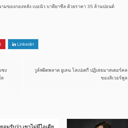
งนามของกองหลัง เบอนัว บาดียาชีล ด้วยราคา 35 ล้านปอนด์
t
Linkedin
 แซง
วูล์ฟผิดพลาด ยูเลน โลเปเตกี ปฏิเสธมาสเตอร์ค
่ล
ของลิเวอร์พูล
์ยอมรับว่า เขาไม่มีไอเดีย