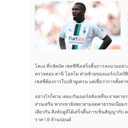
โคเน่ ที่กลัดบัค เชลซีซึ่งเสร็จสิ้นการลงนามอ
ตรวจสอบ ดานี โอลโม ฝ่ายซ้ายของแอร์เบไลป์ซิก
เชลซีต้องการใบปลิวยูเครน แต่เชื่อว่าการตั้งค
อย่างไรก็ตาม เดอะกันเนอร์สลังเลที่จะจ่ายค่าธ
ส่วนเสริม พวกเขายังพยายามลดค่าธรรมเนียมการ
เดียวกัน สิงห์บลูส์ได้เสร็จสิ้นการเซ็นสัญญากั
ราคา 8 ล้านปอนด์