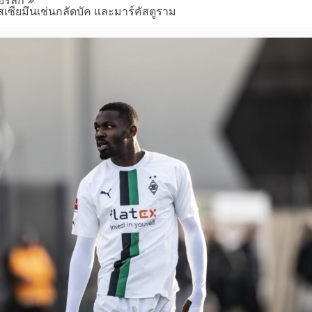
ร์ลีก
สเซียมึนเช่นกลัดบัค และมาร์คัสตูราม