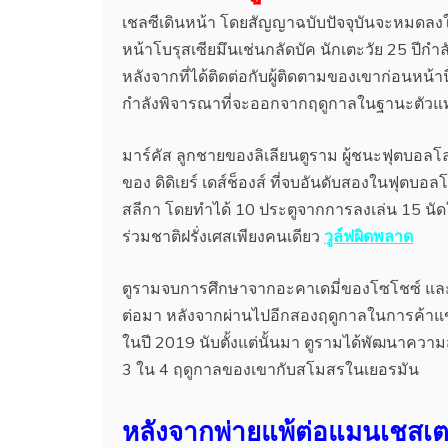
เชลซีเดินหน้า โดยสัญญาฉบับปัจจุบันจะหมดลงใน
หน้าโบรุสเซียมึนเช่นกลัดบัค นักเตะวัย 25 ปี
หลังจากที่ได้ติดต่อกับผู้ติดตามของเขาก่อนหน้
กำลังพิจารณาที่จะออกจากฤดูกาลในฐานะตัวแ
มาร์คัส ลูกชายของลิเลียนตูราม ผู้ชนะฟุตบอลโ
ของ ดิดิเยร์ เดส์ช็องส์ ที่จบอันดับสองในฟุตบอล
สลีกา โดยทำได้ 10 ประตูจากการลงเล่น 15 นัดใ
ร่วมชาติฝรั่งเศสเพียงคนเดียว
วูล์ฟผิดพลาด
ตูรามจบการศึกษาจากอะคาเดมี่ของโซโชซ์ และจ
ต่อมา หลังจากผ่านไปอีกสองฤดูกาลในการค้าแข้งที
ในปี 2019 นับตั้งแต่นั้นมา ตูรามได้พัฒนาค
3 ใน 4 ฤดูกาลของเขากับสโมสรในเยอรมัน
หลังจากพ่ายแพ้ต่อแมนเชสเตอร์ซ