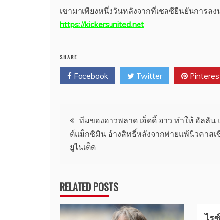
เขามาเพียงหนึ่งวันหลังจากที่เชลซียืนยันการล
https://kickersunited.net
SHARE
Facebook
Twitter
Pinteres
แนะแนว
ทีมของฮาวพลาด เอ็ดดี้ ฮาว ทำให้ อัลลัน
ต์แม็กซิมิน อ้างสิทธิ์หลังจากพ่ายแพ้นิวคาสเซิ
เรื่อง
ยูไนเต็ด
RELATED POSTS
ไรซ