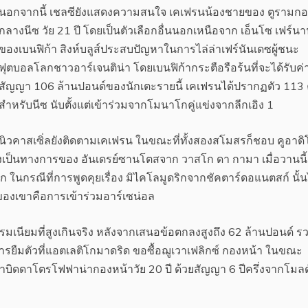
นอกจากนี้ เชลซียังแสดงความสนใจ เคเฟรนน้องชายของ ตูรามกอ
กลางนีซ วัย 21 ปี โดยเป็นตัวเลือกอื่นนอกเหนือจาก เอ็นโซ เฟร์น
ของเบนฟิก้า สิงห์บลูส์ประสบปัญหาในการไล่ล่าเฟร์นันเดซผู้ชนะ
ฟุตบอลโลกชาวอาร์เจนติน่า โดยเบนฟิก้ากระตือรือร้นที่จะได้รับค่
สัญญา 106 ล้านปอนด์ของนักเตะรายนี้ เคเฟรนได้ปรากฏตัว 113 ค
สำหรับนีซ นับตั้งแต่เข้าร่วมจากโมนาโกคู่แข่งจากลีกเอิง 1
นิวคาสเซิ่ลยังติดตามเคเฟรน ในขณะที่ทั้งสองสโมสรก็ชอบ คูอาดิ
ย่างเป็นทางการของ อันเดรย์ซานโตสจาก วาสโก ดา กามา เมื่อวานนี้ 
 ในกรณีที่การพูดคุยเรื่อง มิไคโลมูดริกจากชัคตาร์ดอแนตสก์ นั้น
่าของเขาคือการเข้าร่วมอาร์เซน่อล
รรมเนียมที่สูงเกินจริง หลังจากเสนอข้อตกลงสูงถึง 62 ล้านปอนด์ ร
ยืมตัวที่แอตเลติโกมาดริด ขอซื้อฌูเวาเฟลิกซ์ กองหน้า ในขณะ
บ ดาบิดดาโตรโฟฟาน่ากองหน้าวัย 20 ปี ด้วยสัญญา 6 ปีครึ่งจากโมลด