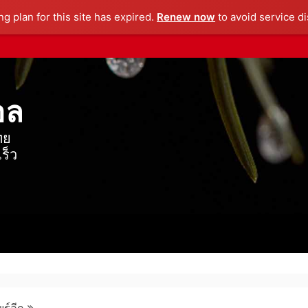
g plan for this site has expired.
Renew now
to avoid service di
อล
ทย
ร็ว