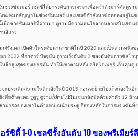
ช่วงซัมเมอร์ เชลซีได้ยกระดับการเจรจาเพื่อคว้าตัวมาร์คัสตูรา
กำลังจะหมดสัญญาในช่วงซัมเมอร์ และเชลซีกำลังหาข้อตกลงอยู่ในข
านี้เมื่อช่วงซัมเมอร์ที่ผ่านมา ตูรามมีความสนใจจากหลายสโมสร แต
ทนอิสระ
ลกฝรั่งเศส เปิดตัวในระดับนานาชาติในปี 2020 และเป็นส่วนหนึ่งข
โลก 2022 ที่กาตาร์ ปัจจุบัน ตูรามรั้งอันดับ 2 ของอันดับดาวซัลโวบ
นลีกสูงสุดของเยอรมัน ทำให้เขาตามหลัง คริสโตเฟอร์ เอ็นคุนคู เ
ะประเดิมสนามในลีกเอิงในปี 2015 ก่อนจะย้ายไปแก็งก็องในอีก 
่สต๊าด เดอ รูดูรู ตูรามก็ย้ายไปมึนเช่นกลัดบัคด้วยค่าตัว 12 ล้าน
วามสามารถของเขาในตำแหน่งหน้าประตู ตีสองหลักในการแข่งขันทั้
ิตี้ 1-0 เชลซีรั้งอันดับ 10 ของพรีเมียร์ล