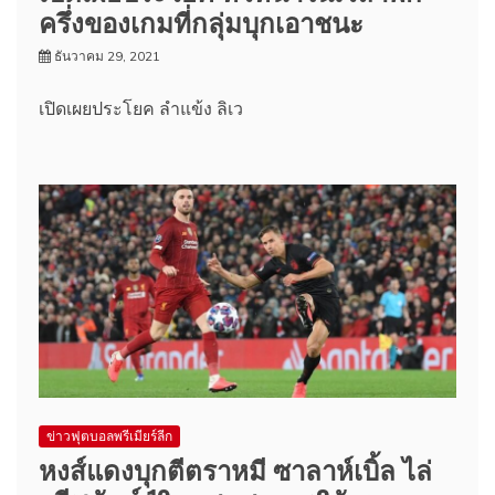
ครึ่งของเกมที่กลุ่มบุกเอาชนะ
ธันวาคม 29, 2021
เปิดเผยประโยค ลำแข้ง ลิเว
ข่าวฟุตบอลพรีเมียร์ลีก
หงส์แดงบุกตีตราหมี ซาลาห์เบิ้ล ไล่