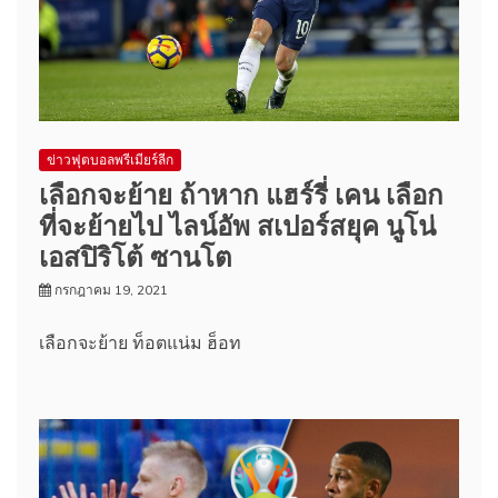
ข่าวฟุตบอลพรีเมียร์ลีก
เลือกจะย้าย ถ้าหาก แฮร์รี่ เคน เลือก
ที่จะย้ายไป ไลน์อัพ สเปอร์สยุค นูโน่
เอสปิริโต้ ซานโต
กรกฎาคม 19, 2021
เลือกจะย้าย ท็อตแน่ม ฮ็อท