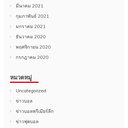
มีนาคม 2021
กุมภาพันธ์ 2021
มกราคม 2021
ธันวาคม 2020
พฤศจิกายน 2020
กรกฎาคม 2020
หมวดหมู่
Uncategorized
ข่าวบอล
ข่าวบอลพรีเมียร์ลีก
ข่าวฟุตบอล