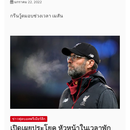
มกราคม 22, 2022
กรีนวู้ดมอบช่วงเวลา เมสัน
ข่าวฟุตบอลพรีเมียร์ลีก
เปิดเผยประโยค หัวหน้าในเวลาพัก