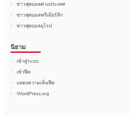
ข่าวฟุตบอลต่างประเทศ
ข่าวฟุตบอลพรีเมียร์ลีก
ข่าวฟุตบอลยุโรป
นิยาม
เข้าสู่ระบบ
เข้าฟีด
แสดงความเห็นฟีด
WordPress.org