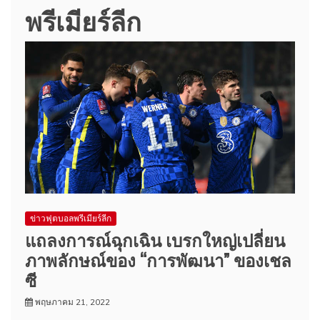
พรีเมียร์ลีก
ข่าวฟุตบอลพรีเมียร์ลีก
แถลงการณ์ฉุกเฉิน เบรกใหญ่เปลี่ยน
ภาพลักษณ์ของ “การพัฒนา” ของเชล
ซี
พฤษภาคม 21, 2022