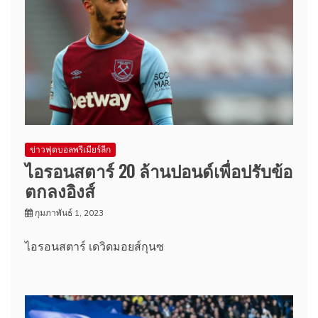
ข่าวฟุตบอลพรีเมียร์ลีก
ไอรอนสตาร์ 20 ล้านปอนด์เพื่อปรับข้อ
ตกลงอิงส์
กุมภาพันธ์ 1, 2023
ไอรอนสตาร์ เดวิดมอยส์กุนซ