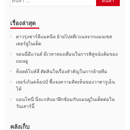
สำหรับ:
เรื่องล่าสุด
ดาวรุ่งชาร์ลีแมคนีล ย้ายไปสตีเวเนจจากแมนเชส
เตอร์ยูไนเต็ด
จอนนี่อีแวนส์ มีเวลาสองเดือนในการพิสูจน์แต้มของ
แมนยู
ท็อดด์โบห์ลี่ ตัดสินใจเรื่องสำคัญในการย้ายทีม
เจอร์เก้นคล็อปป์ ชี้แจงความคิดเห็นของวาตารูเอ็น
โด้
แอนโทนี่ นี่จะกลับมาฝึกซ้อมกับแมนยูไนเต็ดต่อใน
วันเสาร์นี้
คลังเก็บ