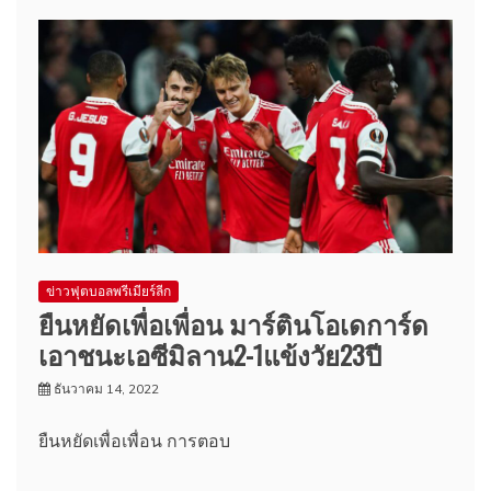
ข่าวฟุตบอลพรีเมียร์ลีก
ยืนหยัดเพื่อเพื่อน มาร์ตินโอเดการ์ด
เอาชนะเอซีมิลาน2-1แข้งวัย23ปี
ธันวาคม 14, 2022
ยืนหยัดเพื่อเพื่อน การตอบ