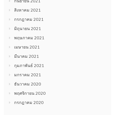
กันยายน 2021
สิงหาคม 2021
กรกฎาคม 2021
มิถุนายน 2021
พฤษภาคม 2021
เมษายน 2021
มีนาคม 2021
กุมภาพันธ์ 2021
มกราคม 2021
ธันวาคม 2020
พฤศจิกายน 2020
กรกฎาคม 2020