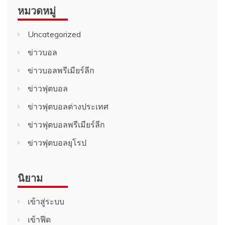
หมวดหมู่
Uncategorized
ข่าวบอล
ข่าวบอลพรีเมียร์ลีก
ข่าวฟุตบอล
ข่าวฟุตบอลต่างประเทศ
ข่าวฟุตบอลพรีเมียร์ลีก
ข่าวฟุตบอลยุโรป
นิยาม
เข้าสู่ระบบ
เข้าฟีด