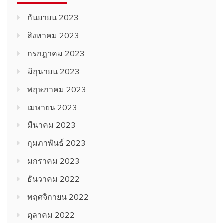
กันยายน 2023
สิงหาคม 2023
กรกฎาคม 2023
มิถุนายน 2023
พฤษภาคม 2023
เมษายน 2023
มีนาคม 2023
กุมภาพันธ์ 2023
มกราคม 2023
ธันวาคม 2022
พฤศจิกายน 2022
ตุลาคม 2022