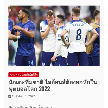
ข่าวฟุตบอลพรีเมียร์ลีก
นักเตะทีมชาติ ไลอ้อนส์ต้องอกหักใน
ฟุตบอลโลก 2022
ธันวาคม 11, 2022
นักเตะทีมชาติ แกเร็ธ เซาธ