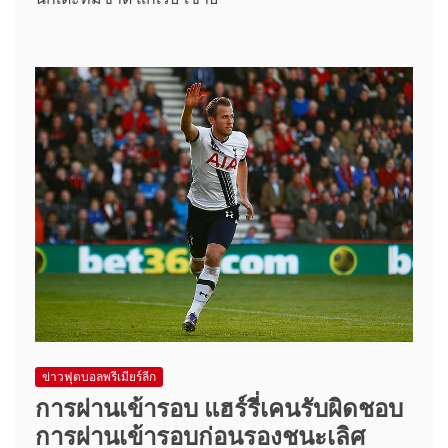
ข่าวฟุตบอลพรีเมียร์ลีก
การผ่านเข้ารอบ แฮร์รี่เคนรับผิดชอบ
การผ่านเข้ารอบก่อนรองชนะเลิศ